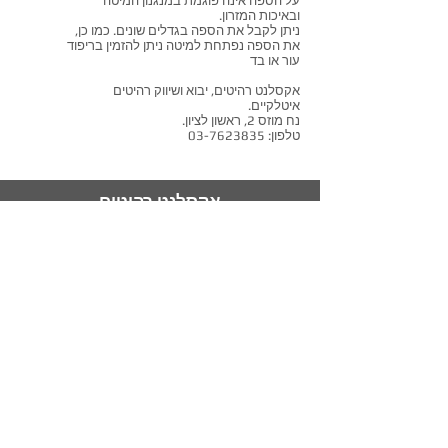
על הספה אינה פוגמת במנגנון המיטה
ובאיכות המזרון.
ניתן לקבל את הספה בגדלים שונים. כמו כן,
את הספה נפתחת למיטה ניתן להזמין בריפוד
עור או בד
אקסלנט רהיטים, יבוא ושיווק רהיטים
איטלקיים.
נח מוזס 2, ראשון לציון.
טלפון:
03-7623835
אקסלנט רהיטים
אולם תצוגה ראשי: נח מוזס 2,
ראשון לציון.
תצוגת מיטות קיר : חלץ 2, חיפה.
טלפון:
072-3307380
מייל:
info@excellent-il.com
מיטות קיר
ראשי
ספה נפתחת למיטה
סלונים מעור
מיטות מרופדות
אדריכלים ומעצבים
סלונים מעוצבים