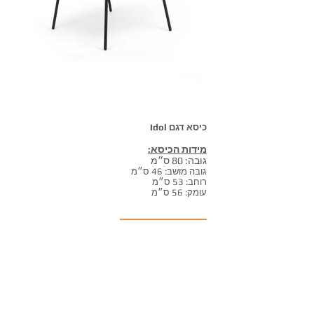
כיסא דגם Idol
מידות הכיסא:
גובה: 80 ס״מ
גובה מושב: 46 ס״מ
רוחב: 53 ס״מ
עומק: 56 ס״מ
חזרה לכיסאות
אקסלנט רהיטים
אולם תצוגה ראשי: נח מוזס 2,
ראשון לציון.
תצוגת מיטות קיר : חלץ 2, חיפה.
טלפון:
072-3307380
מייל:
info@excellent-il.com