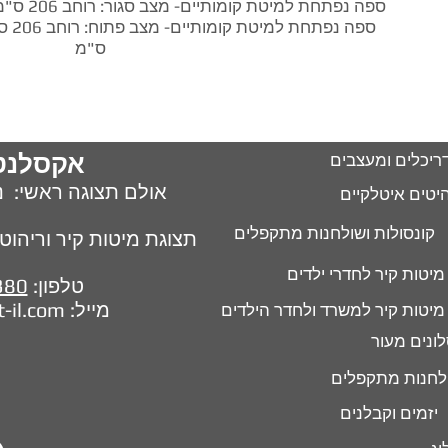
ספה נפתחת למיטת קומותיים- מצב סגור: רוחב 206 ס"מ, עומק 90 ס"מ, גובה95 ס"מ.
ס"מ
אקסלנט
ריכלים ומעצבים
אולם תצוגה ראשי: נח 
יטים איטלקיים
קונסולות ושולחנות מתקפלים
תצוגת מיטות קיר וריהוט חכם 
מיטות קיר לחדרי ילדים
טלפון:
380
מייל:
t-il.com
מיטות קיר למשרד ולחדר הילדים
ונים מעור
לחנות מתקפלים
יזמים וקבלנים