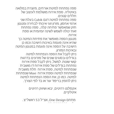
ספה נפתחת למיטת אורחים, מיוצרת במלואה
באיטליה. ספת אירוח מושלמת לעיצוב של
חללים קטנים.
ספה נפתחת למיטה דגם Cubik בעלת שני
ארגזי אחסון, מזרון זוגי איכותי לבחירה ומנגנון
חזק שמאפשר פתיחה קלה.. ספה נפתחת
זאת יכולה לשמש לשינה יומיומית או ספת
אירוח.
מנגנון הספה מאפשר את
פתיחת המיטה כך
שהיא אינה פוגמת באיכות הישיבה וכמו כן
הישיבה על הספה אינה פוגמת במנגנון המיטה
ובאיכות המזרון.
ניתן לקבל את הספה הנפתחת למיטה
בגדלים ובסוגים שונים של מזרונים בדרגות
קושי שונות. למשל, ניתן לקבל ספת אירוח
נפתחת בגדלים של ספת אירוח דו מושבית
שנפתחת למיטה, ספת אירוח תלת מושבית
שנפתחת למיטה וספת אירוח Maxi שנפתחת
למיטה. כמו כן, את הספה הנפתחת למיטה
ניתן להזמין בריפוד עור או בד לפי הצורך.
אקסלנט רהיטים, יבוא ושיווק רהיטים
איטלקיים.
מתחם One Design,
אצ"ל 53 ראשל"צ .
טלפון:
03-7623835
חזרה לספות נפתחות