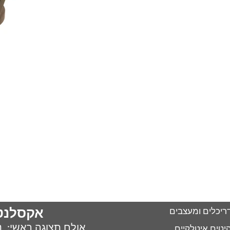
אקסלנט
ריכלים ומעצבים
אולם תצוגה ראשי: נח 
יטים איטלקיים