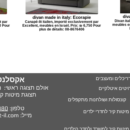
div
divan made in italy: Ecorapie
Divan ita
t par
Canapé-lit italien, importé exclusivement par
meubles en
50 Pour
Excellent, meubles en Israël. Prix: ₪ 6,750 Pour
plus de détails: 08-8676406
אקסלנט
ריכלים ומעצבים
אולם תצוגה ראשי: נח,
יטים איטלקיים
תצוגת מיטות קיר : ח.
קונסולות ושולחנות מתקפלים
380
טלפון:
מיטות קיר לחדרי ילדים
t-il.com
מייל:
מיטות קיר למשרד ולחדר הילדים