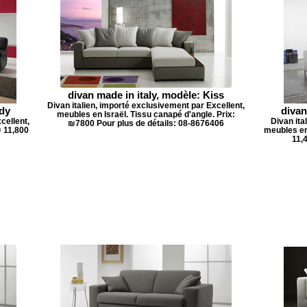
divan made in italy, modèle: Kiss
Divan italien, importé exclusivement par Excellent,
ody
divan
meubles en Israël. Tissu canapé d'angle. Prix:
cellent,
Divan ita
₪7800 Pour plus de détails: 08-8676406
₪ 11,800
meubles en 
11,