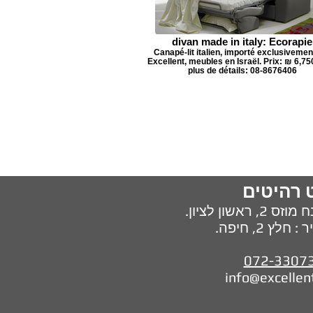
divan made in italy: Ecorapie
Canapé-lit italien, importé exclusivemen
Excellent, meubles en Israël. Prix: ₪ 6,7
plus de détails: 08-8676406
 רהיטים
 מוזס 2
ראשון לציון.
לץ 2, חיפה
072-3307
info@excellen