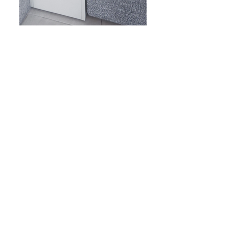
תא אחסון מאחורי ספה.
צלו את החלל שנוצר מאחורי מערכת
נ
הישיבה של מיטת הקיר שלכם והפכו את
החלל הזה לשמיש ונגיש.
חזרה לאביזרים
אקסלנט רהיטים
אולם תצוגה ראשי: נח מוזס 2,
ראשון לציון.
תצוגת מיטות קיר : חלץ 2, חיפה.
טלפון:
072-3307380
מייל:
info@excellent-il.com
מיטות קיר
ראשי
ספה נפתחת למיטה
סלונים מעור