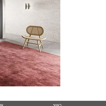
ראשי
אד