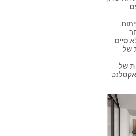
ם
יתוח
ר
 סיים
 של
ת של
 אקסלנט